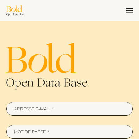
Aller
au
EN
FR
contenu
principal
Accueil
Bold Woman Award
Nous rejoindre
Masterclass Bold
Charte de
Collaboration
ADRESSE E-MAIL
MOT DE PASSE