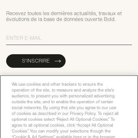
Recevez toutes les dernières actualités, travaux et
évolutions de la base de données ouverte Bold.
S'INSCRIRE
We use cookies and other trackers to ensure the
operation of the site, to measure and analyze the site’s
audience, to present you with personalized advertising
outside the site, and to enable the operation of certain
social networks. By using this site you agree to our use
of cookies as described in our Privacy Policy. To reject all
optional cookies select “Reject All Optional Cookies.” To
agree to all optional cookies, click “Accept All Optional
Cookies.” You can modify your selections though the
“Cookie & Ad Settings” available here or in the browser