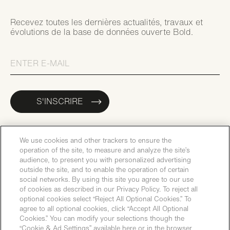
Recevez toutes les dernières actualités, travaux et
évolutions de la base de données ouverte Bold.
S'INSCRIRE
We use cookies and other trackers to ensure the
operation of the site, to measure and analyze the site’s
audience, to present you with personalized advertising
outside the site, and to enable the operation of certain
social networks. By using this site you agree to our use
of cookies as described in our Privacy Policy. To reject all
optional cookies select “Reject All Optional Cookies.” To
agree to all optional cookies, click “Accept All Optional
Cookies.” You can modify your selections though the
“Cookie & Ad Settings” available here or in the browser