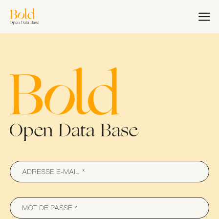
Aller
au
EN
FR
contenu
principal
Accueil
Bold Woman Award
Nous rejoindre
Masterclass Bold
Charte de
Collaboration
ADRESSE E-MAIL
MOT DE PASSE