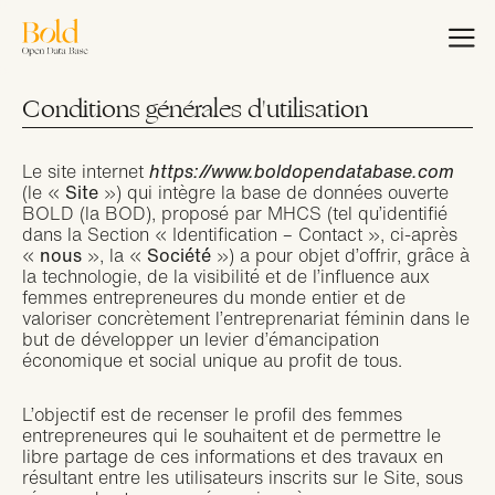
Aller
au
EN
FR
contenu
principal
Conditions générales d'utilisation
Accueil
Bold Woman Award
Le site internet
https://www.boldopendatabase.com
(le «
Site
») qui intègre la base de données ouverte
BOLD (la BOD), proposé par MHCS (tel qu’identifié
Nous rejoindre
dans la Section « Identification – Contact », ci-après
«
nous
», la «
Société
») a pour objet d’offrir, grâce à
Masterclass Bold
la technologie, de la visibilité et de l’influence aux
femmes entrepreneures du monde entier et de
Charte de
valoriser concrètement l’entreprenariat féminin dans le
but de développer un levier d’émancipation
Collaboration
économique et social unique au profit de tous.
L’objectif est de recenser le profil des femmes
entrepreneures qui le souhaitent et de permettre le
libre partage de ces informations et des travaux en
résultant entre les utilisateurs inscrits sur le Site, sous