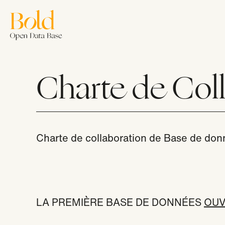
Aller
au
contenu
principal
Accue
Charte de Col
Charte de collaboration de Base de do
Nous r
LA PREMIÈRE BASE DE DONNÉES
OUV