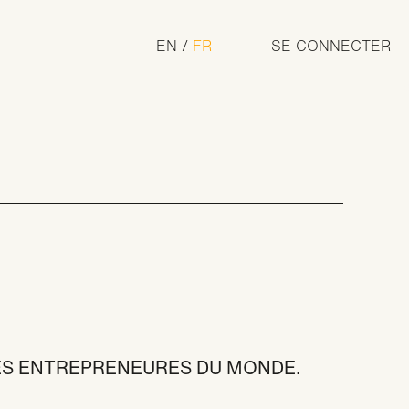
Use
EN
FR
SE CONNECTER
acc
n Award
me
ES ENTREPRENEURES DU MONDE.