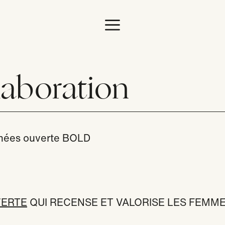
il
laboration
Bold Woma
nnées ouverte BOLD
ejoindre
ERTE
QUI RECENSE ET VALORISE LES FEMM