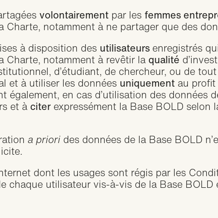
artagées
volontairement
par les
femmes entrepr
la Charte, notamment à ne partager que des donn
ses à disposition des
utilisateurs
enregistrés qu
la Charte, notamment à revêtir la
qualité
d’invest
’institutionnel, d’étudiant, de chercheur, ou de t
l et à utiliser les données
uniquement
au profit
nt également, en cas d’utilisation des données
rs et à
citer
expressément la Base BOLD selon 
ration
a priori
des données de la Base BOLD n’est 
icite.
nternet dont les usages sont régis par les
Condit
e chaque utilisateur vis-à-vis de la Base BOLD et