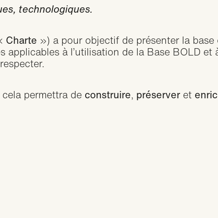
Masterclass
ques, technologiques.
e de Collab
 «
Charte
») a pour objectif de présenter la ba
es applicables à l’utilisation de la Base BOLD et 
 respecter.
r cela permettra de
construire
,
préserver
et
enri