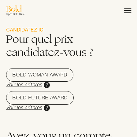
Aller
au
EN
FR
contenu
principal
CANDIDATEZ ICI
Accueil
Pour quel prix
Bold Woman Award
candidatez-vous ?
Nous rejoindre
Masterclass Bold
BOLD WOMAN AWARD
Charte de
Voir les critères
Collaboration
BOLD FUTURE AWARD
Voir les critères
Avez-vous un compte