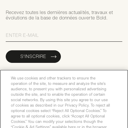
Recevez toutes les dernières actualités, travaux et
évolutions de la base de données ouverte Bold.
S'INSCRIRE
We use cookies and other trackers to ensure the
operation of the site, to measure and analyze the site’s
audience, to present you with personalized advertising
outside the site, and to enable the operation of certain
social networks. By using this site you agree to our use
of cookies as described in our Privacy Policy. To reject all
optional cookies select “Reject All Optional Cookies.” To
agree to all optional cookies, click “Accept All Optional
Cookies.” You can modify your selections though the
“Cookie & Ad Settings” available here or in the browser