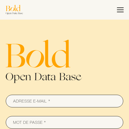
Aller
au
EN
FR
contenu
principal
Accueil
Bold Woman Award
Nous rejoindre
Masterclass Bold
Charte de
Collaboration
ADRESSE E-MAIL
MOT DE PASSE